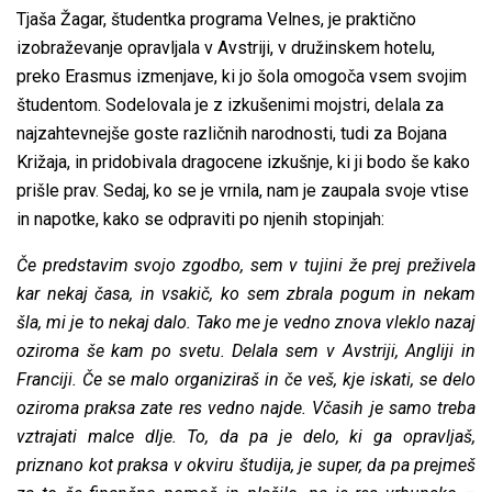
Tjaša Žagar, študentka programa Velnes, je praktično
izobraževanje opravljala v Avstriji, v družinskem
hotelu
,
preko Erasmus izmenjave, ki jo šola omogoča vsem svojim
študentom. Sodelovala je z izkušenimi mojstri, delala za
najzahtevnejše goste različnih narodnosti, tudi za Bojana
Križaja, in pridobivala dragocene izkušnje, ki ji bodo še kako
prišle prav. Sedaj, ko se je vrnila, nam je zaupala svoje vtise
in napotke, kako se odpraviti po njenih stopinjah:
Če predstavim svojo zgodbo, sem v tujini že prej preživela
kar nekaj časa, in vsakič, ko sem zbrala pogum in nekam
šla, mi je to nekaj dalo. Tako me je vedno znova vleklo nazaj
oziroma še kam po svetu. Delala sem v Avstriji, Angliji in
Franciji. Če se malo organiziraš in če veš, kje iskati, se delo
oziroma praksa zate res vedno najde. Včasih je samo treba
vztrajati malce dlje. To, da pa je delo, ki ga opravljaš,
priznano kot praksa v okviru študija, je super, da pa prejmeš