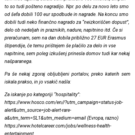
to so tudi pošteno nagradijo. Npr. po delu za novo leto smo
od šefa dobili 100 eur spodbude in nagrade. Na koncu smo
dobili tudi neko finančno nagrado za “neizkoriščen dopust”,
delo ob nedeljah in praznikih, nadure, napitnino itd. Če si
preračunam, sem na dan dobila približno 27 EUR Erasmus
štipendije, če temu prištejem še plačilo za delo in vse
napitnine, sem poleg izkušenj prinesla domov tudi kar nekaj
našparanega.
Pa še nekaj zgoraj obljubljeni portalov, preko katerih sem
iskala prakso, in jo vsakič našla:
Za iskanje po kategoriji “hospitality”:
https://www.hosco.com/en//?utm_campaign=status-job-
alert&utm_source=job-alert-rare-
a&utm_term=SL1&utm_medium=email
(Evropa, razno)
https://www.hotelcareer.com/jobs/wellness-health-
entertainment