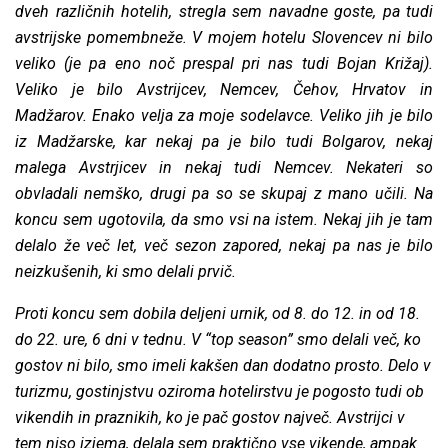
dveh različnih hotelih, stregla sem navadne goste, pa tudi
avstrijske pomembneže. V mojem hotelu Slovencev ni bilo
veliko (je pa eno noč prespal pri nas tudi Bojan Križaj).
Veliko je bilo Avstrijcev, Nemcev, Čehov, Hrvatov in
Madžarov. Enako velja za moje sodelavce. Veliko jih je bilo
iz Madžarske, kar nekaj pa je bilo tudi Bolgarov, nekaj
malega Avstrjicev in nekaj tudi Nemcev. Nekateri so
obvladali nemško, drugi pa so se skupaj z mano učili. Na
koncu sem ugotovila, da smo vsi na istem. Nekaj jih je tam
delalo že več let, več sezon zapored, nekaj pa nas je bilo
neizkušenih, ki smo delali prvič.
Proti koncu sem dobila deljeni urnik, od 8. do 12. in od 18.
do 22. ure, 6 dni v tednu. V “top season” smo delali več, ko
gostov ni bilo, smo imeli kakšen dan dodatno prosto. Delo v
turizmu, gostinjstvu oziroma hotelirstvu je pogosto tudi ob
vikendih in praznikih, ko je pač gostov največ. Avstrijci v
tem niso izjema, delala sem praktično vse vikende, ampak