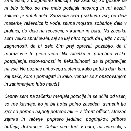
smučišču, z dolgoletno tradicijo. Na začetku, ko gostov še
ni bilo toliko, so me malo pošiljali naokrog in mi kazali,
kakšen je potek dela. Spoznala sem praktično vse, od dela
maserke, reševalca iz vode, sauna mojstra, sobarice, dela v
pralnici, do dela na recepciji, v kuhinji in baru. Na začetku
sem veliko spraševala, saj se kaj hitro zgodi, da ljudje v svoji
zagnanosti, da bi delo čim prej opravili, pozabijo, da ti
morda vse to prvič vidiš. Na začetku je potrebno veliko
potrpljenja, radovednosti in fleksibilnosti, da si pripravljen
na vse. Ne poznaš njihovega sistema, kako poteka dan, kam
kaj paše, komu pomagati in kako, vendar se z opazovanjem
in zanimanjem hitro naučiš.
Čeprav sem na začetku menjala pozicije in se učila od vseh,
so me kasneje, ko je bil hotel polno zaseden, usmerili tja,
kjer so pomoč najbolj potrebovali – v “front office”, strežbo
zajtrka in večerje, pripravo jedilnic, pogrinjkov, pribora,
buffeja, dekoracije. Delala sem tudi v baru, na apresski, v