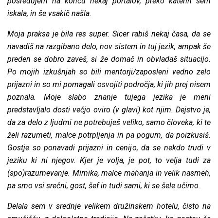
posredujem na koncu nekaj portalov, preko katerih sem
iskala, in še vsakič našla.
Moja praksa je bila res super. Sicer rabiš nekaj časa, da se
navadiš na razgibano delo, nov sistem in tuj jezik, ampak še
preden se dobro zaveš, si že domač in obvladaš situacijo.
Po mojih izkušnjah so bili mentorji/zaposleni vedno zelo
prijazni in so mi pomagali osvojiti področja, ki jih prej nisem
poznala. Moje slabo znanje tujega jezika je meni
predstavljalo dosti večjo oviro (v glavi) kot njim. Dejstvo je,
da za delo z ljudmi ne potrebuješ veliko, samo človeka, ki te
želi razumeti, malce potrpljenja in pa pogum, da poizkusiš.
Gostje so ponavadi prijazni in cenijo, da se nekdo trudi v
jeziku ki ni njegov. Kjer je volja, je pot, to velja tudi za
(spo)razumevanje. Mimika, malce mahanja in velik nasmeh,
pa smo vsi srečni, gost, šef in tudi sami, ki se šele učimo.
Delala sem v srednje velikem družinskem hotelu, čisto na