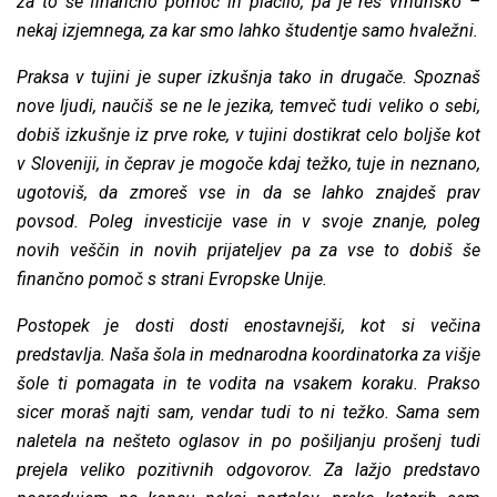
za to še finančno pomoč in plačilo, pa je res vrhunsko –
nekaj izjemnega, za kar smo lahko študentje samo hvaležni.
Praksa v tujini je super izkušnja tako in drugače. Spoznaš
nove ljudi, naučiš se ne le jezika, temveč tudi veliko o sebi,
dobiš izkušnje iz prve roke, v tujini dostikrat celo boljše kot
v Sloveniji, in čeprav je mogoče kdaj težko, tuje in neznano,
ugotoviš, da zmoreš vse in da se lahko znajdeš prav
povsod. Poleg investicije vase in v svoje znanje, poleg
novih veščin in novih prijateljev pa za vse to dobiš še
finančno pomoč s strani Evropske Unije.
Postopek je dosti dosti enostavnejši, kot si večina
predstavlja. Naša šola in mednarodna koordinatorka za višje
šole ti pomagata in te vodita na vsakem koraku. Prakso
sicer moraš najti sam, vendar tudi to ni težko. Sama sem
naletela na nešteto oglasov in po pošiljanju prošenj tudi
prejela veliko pozitivnih odgovorov. Za lažjo predstavo