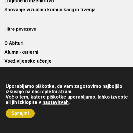
Logistično inženirstvo
Snovanje vizualnih komunikacij in trženja
Hitre povezave
O Abituri
Alumni-karierni
Vseživljensko učenje
Najem predavalnic
Cenik
Uporabljamo piškotke, da vam zagotovimo najboljšo
Kontakt
izkušnjo na naši spletni strani.
Več o tem, katere piškotke uporabljamo, lahko izveste
ali jih izklopite v
nastavitvah
.
Copyright © 2025 Abitura d.o.o. Višja strokovna šola. Vse pravice
Sprejmi
pridržane.
Avtorji