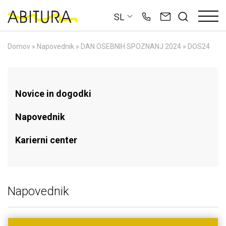
Skip
SL
to
content
Domov
»
Napovednik
»
DAN OSEBNIH SPOZNANJ 2024
»
DOS24
Novice in dogodki
Napovednik
Karierni center
Napovednik