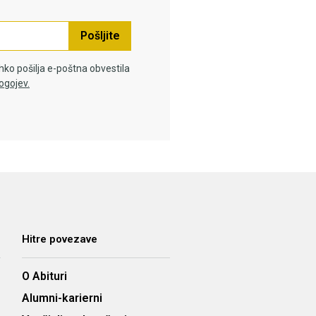
Pošljite
hko pošilja e-poštna obvestila
ogojev.
Hitre povezave
O Abituri
Alumni-karierni