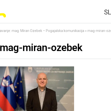
SL
avanje: mag. Miran Ozebek – Pogajalska komunikacija
»
mag-miran-oz
mag-miran-ozebek