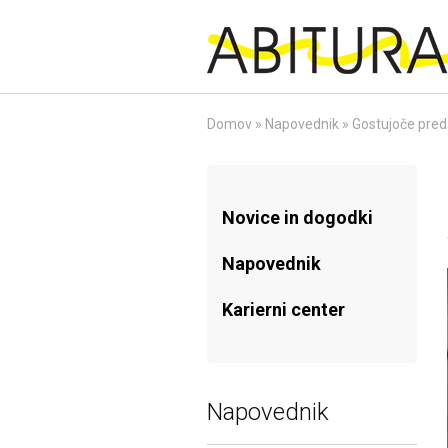
Skip
to
content
Domov
»
Napovednik
»
Gostujoče pred
Novice in dogodki
Napovednik
Karierni center
Napovednik