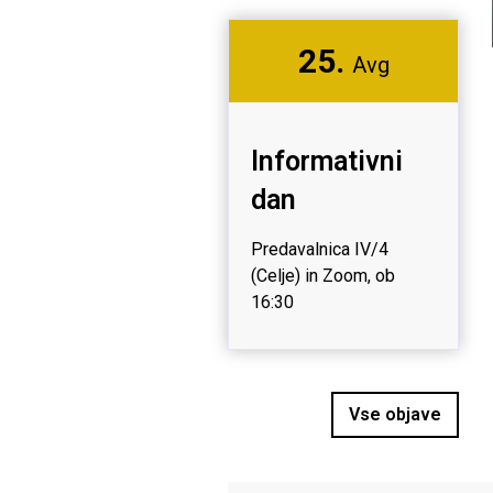
25.
Avg
Informativni
dan
Predavalnica IV/4
(Celje) in Zoom, ob
16:30
Vse objave