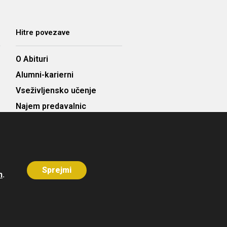
Hitre povezave
O Abituri
Alumni-karierni
Vseživljensko učenje
Najem predavalnic
Cenik
Kontakt
Sprejmi
h
.
Avtorji