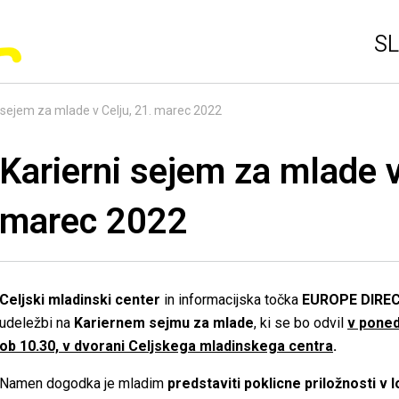
SL
i sejem za mlade v Celju, 21. marec 2022
Karierni sejem za mlade v
marec 2022
Celjski mladinski center
in informacijska točka
EUROPE DIREC
udeležbi na
Kariernem sejmu za mlade
, ki se bo odvil
v poned
ob 10.30, v dvorani Celjskega mladinskega centra
.
Namen dogodka je mladim
predstaviti poklicne priložnosti v 