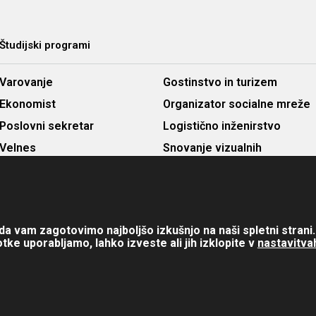
Študijski programi
Varovanje
Gostinstvo in turizem
Ekonomist
Organizator socialne mreže
Poslovni sekretar
Logistično inženirstvo
Velnes
Snovanje vizualnih
Računalništvo in informatika
komunikacij in trženja
a vam zagotovimo najboljšo izkušnjo na naši spletni strani.
tke uporabljamo, lahko izveste ali jih izklopite v
nastavitva
strokovna šola. Vse pravice