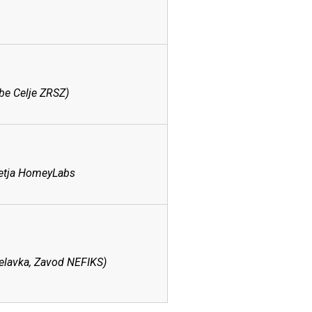
be Celje ZRSZ)
jetja HomeyLabs
delavka, Zavod NEFIKS)