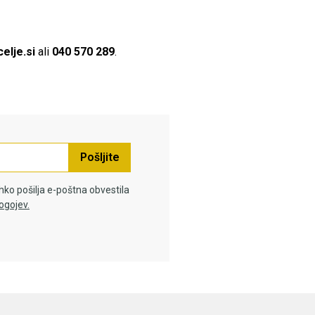
elje.si
ali
040 570 289
.
Pošljite
hko pošilja e-poštna obvestila
ogojev.