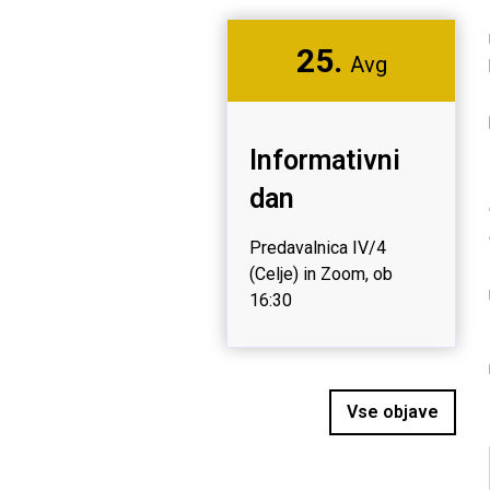
25.
Avg
Informativni
dan
Predavalnica IV/4
(Celje) in Zoom, ob
16:30
Vse objave