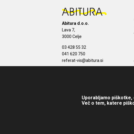
Abitura d.o.o.
Lava 7,
3000 Celje
03 428 55 32
041 620 750
referat-vis@abitura.si
Uporabljamo piškotke, d
Več o tem, katere piško
Copyright © 2025 Abitura d.o.o. Višja 
pridržane.