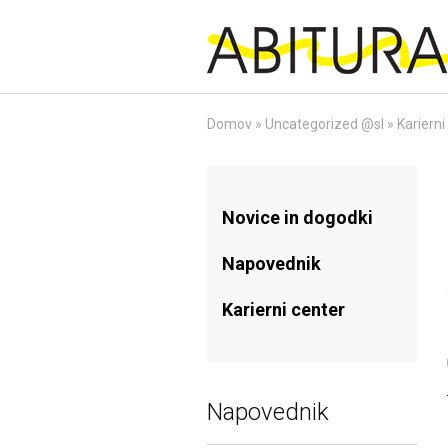
Skip
to
content
Domov
»
Uncategorized @sl
»
Kariern
Novice in dogodki
Napovednik
Karierni center
Napovednik