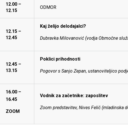
12.00 –
ODMOR
12.15
Kaj želijo delodajalci?
12.15 –
12.45
Dubravka Milovanović (vodja Območne služ
Poklici prihodnosti
12.45 –
13.15
Pogovor s Sanjo Zepan, ustanoviteljico pod
16.00 –
Vodnik za začetnike: zaposlitev
16.45
Zoom predstavitev, Nives Felič (mladinska 
ZOOM