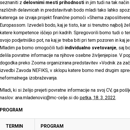
seznaniti z
delovnimi mesti prihodnosti
in jim tudi na tak način
različnih delavnicah in predstavitvah bodo mladi tako lahko spoz
katerega se izvaja projekt finančne pomoči »Shema zaposlitvene
Europassom. Izvedeli bodo, kaj je tisto, kar si trenutno najbolj želij
katere kompetence iščejo pri kadrih. Spregovorili bomo tudi o t
svojo podjetniško pot, na kaj je treba biti pri tem pozoren in kaj 
Mladim pa bomo omogočili tudi
individualno svetovanje
, saj 
delila povratne informacije na njihove osebne življenjepise. V 
dogodka preko Zooma organizirana predstavitev »Vodnik za zače
izvedbi Zavoda NEFIKS, v sklopu katere bomo med drugim spreg
neformalnega izobraževanja.
Mladi, ki si želijo prejeti povratne informacije na svoj CV, ga pošlj
naslov:
ana.mladenovic@mc-celje.si
do
petka, 18. 3. 2022
.
PROGRAM
TERMIN
PROGRAM