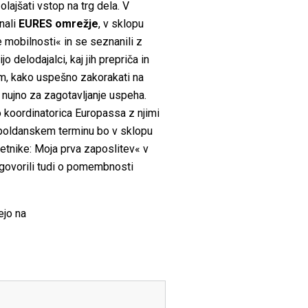
 olajšati vstop na trg dela. V
nali
EURES omrežje
, v sklopu
 mobilnosti« in se seznanili z
o delodajalci, kaj jih prepriča in
em, kako uspešno zakorakati na
je nujno za zagotavljanje uspeha.
bo koordinatorica Europassa z njimi
popoldanskem terminu bo v sklopu
tnike: Moja prva zaposlitev« v
ovorili tudi o pomembnosti
ejo na