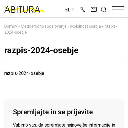
Skip
SL
to
content
Domov
»
Mednarodno sodelovanje
»
Mobilnost osebja
»
razpis-
2024-osebje
razpis-2024-osebje
razpis-2024-osebje
Spremljajte in se prijavite
Vabimo vas, da spremljate najnovejše informacije in