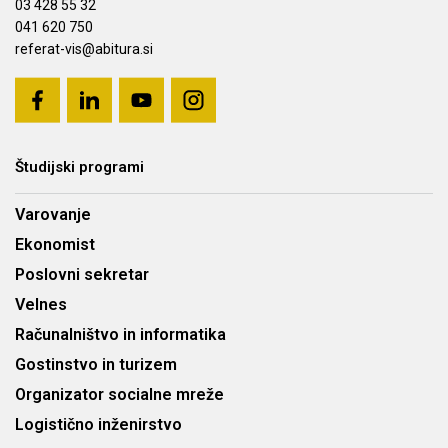
03 428 55 32
041 620 750
referat-vis@abitura.si
Študijski programi
Varovanje
Ekonomist
Poslovni sekretar
Velnes
Računalništvo in informatika
Gostinstvo in turizem
Organizator socialne mreže
Logistično inženirstvo