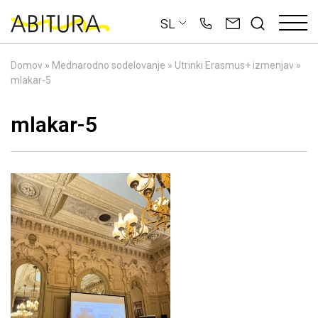
Skip
SL
to
content
Domov
»
Mednarodno sodelovanje
»
Utrinki Erasmus+ izmenjav
»
mlakar-5
mlakar-5