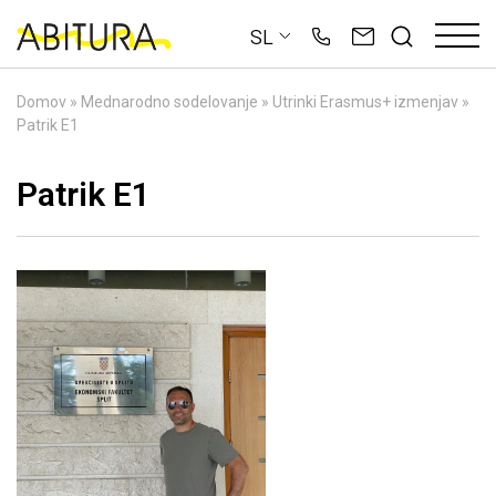
Skip
SL
to
content
Domov
»
Mednarodno sodelovanje
»
Utrinki Erasmus+ izmenjav
»
Patrik E1
Patrik E1