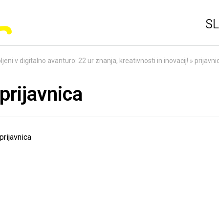
SL
ljeni v digitalno avanturo: 22 ur znanja, kreativnosti in inovacij!
»
prijavni
prijavnica
prijavnica