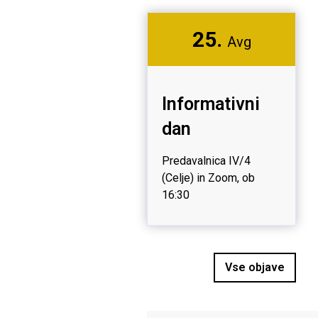
25.
Avg
Informativni
dan
Predavalnica IV/4
(Celje) in Zoom, ob
16:30
Vse objave