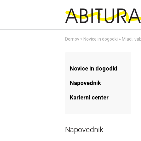
Skip
to
content
Domov
»
Novice in dogodki
»
Mladi, vab
Novice in dogodki
Napovednik
Karierni center
Napovednik