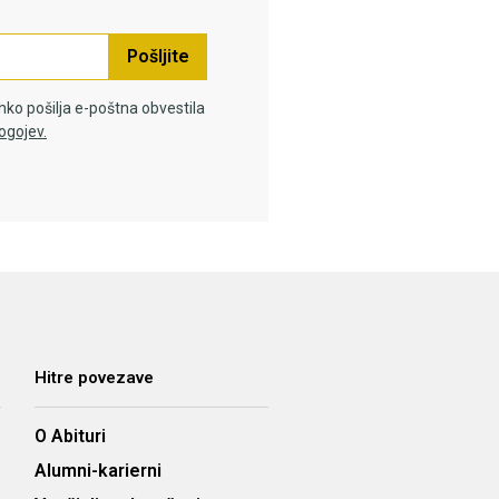
Pošljite
hko pošilja e-poštna obvestila
ogojev.
Hitre povezave
O Abituri
Alumni-karierni