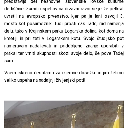
predstavlja del nesnovne slovenske lovske kulturne
dediščine. Zaradi uspehov na državni ravni se je že petkrat
uvrstil na evropsko prvenstvo, kjer pa je lani osvojil 3.
mesto kot posameznik. Tudi prosti čas Tadej rad namenja
delu, tako v Krajinskem parku Logarska dolina, kot doma na
kmetiji in pri teti v Logarskem kotu. Svojo študijsko pot
nameravam nadaljevati in pridobljeno znanje uporabiti v
praksi ter vrniti skupnosti skozi svoje delo, še pove Tadej
sam.
Vsem iskreno čestitamo za izjemne dosežke in jim želimo
veliko uspeha na nadaljnji življenjski poti!