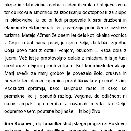
slepe in slabovidne osebe in identificirala obstoječe ovire
ter oblikovala smernice za izboljšanje dostopnosti za slepe
in slabovidne, ki pa bi tudi prispevale k širši družbeni in
ekonomski vključenosti ter povečanju prihodka iz naslova
turizma. Mateja Ažman že osem let dela kot lokalna vodnica
v Celju, in kot sama pravi, je njena želja, da lahko zgodbe
Celja pove tudi z dotiki, vonjem, okusom … Rada dela z
ljudmi. Več let je prostovoljno delala z mladimi, bila je tudi
mentorica mlajšim prostovoljcem. Kot koordinatorka akcije
Manj svečk za manj grobov je povezala šolo, društva in
sosede ter plamen spomina preoblikovala v pomoč živim.
Vseskozi spremlja, kako skupnost raste in kako se
premakne, ko ji ponudiš razlog. Verjame, da odličnost ni
naziv, ampak sprememba v navadah mesta: ko Celje
odpremo vsem, postane bolj naše – in bolj živo.
Ana Kociper
, diplomantka študijskega programa Poslovni