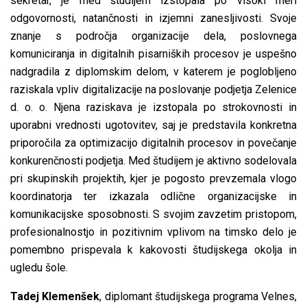
sekretar, je med študijem izstopala po visoki meri
odgovornosti, natančnosti in izjemni zanesljivosti. Svoje
znanje s področja organizacije dela, poslovnega
komuniciranja in digitalnih pisarniških procesov je uspešno
nadgradila z diplomskim delom, v katerem je poglobljeno
raziskala vpliv digitalizacije na poslovanje podjetja Zelenice
d. o. o. Njena raziskava je izstopala po strokovnosti in
uporabni vrednosti ugotovitev, saj je predstavila konkretna
priporočila za optimizacijo digitalnih procesov in povečanje
konkurenčnosti podjetja. Med študijem je aktivno sodelovala
pri skupinskih projektih, kjer je pogosto prevzemala vlogo
koordinatorja ter izkazala odlične organizacijske in
komunikacijske sposobnosti. S svojim zavzetim pristopom,
profesionalnostjo in pozitivnim vplivom na timsko delo je
pomembno prispevala k kakovosti študijskega okolja in
ugledu šole.
Tadej Klemenšek
, diplomant študijskega programa Velnes,