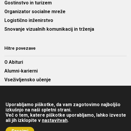
Gostinstvo in turizem
Organizator socialne mreže
Logistično inženirstvo
Snovanje vizualnih komunikacij in trženja
Hitre povezave
O Abituri
Alumni-karierni
Vseživljensko učenje
Najem predavalnic
Cenik
Uporabljamo piškotke, da vam zagotovimo najboljšo
Kontakt
izkušnjo na naši spletni strani.
Več o tem, katere piškotke uporabljamo, lahko izveste
ali jih izklopite v
nastavitvah
.
Copyright © 2025 Abitura d.o.o. Višja strokovna šola. Vse pravice