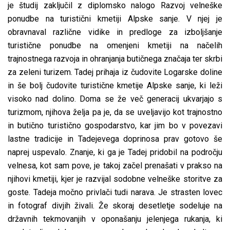
je študij zaključil z diplomsko nalogo Razvoj velneške
ponudbe na turistični kmetiji Alpske sanje. V njej je
obravnaval različne vidike in predloge za izboljšanje
turistične ponudbe na omenjeni kmetiji na načelih
trajnostnega razvoja in ohranjanja butičnega značaja ter skrbi
za zeleni turizem. Tadej prihaja iz čudovite Logarske doline
in še bolj čudovite turistične kmetije Alpske sanje, ki leži
visoko nad dolino. Doma se že več generacij ukvarjajo s
turizmom, njihova želja pa je, da se uveljavijo kot trajnostno
in butično turistično gospodarstvo, kar jim bo v povezavi
lastne tradicije in Tadejevega doprinosa prav gotovo še
naprej uspevalo. Znanje, ki ga je Tadej pridobil na področju
velnesa, kot sam pove, je takoj začel prenašati v prakso na
njihovi kmetiji, kjer je razvijal sodobne velneške storitve za
goste. Tadeja močno privlači tudi narava. Je strasten lovec
in fotograf divjih živali. Že skoraj desetletje sodeluje na
državnih tekmovanjih v oponašanju jelenjega rukanja, ki