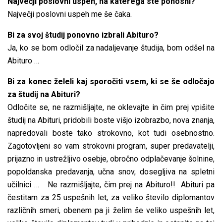
Največji poslovni uspeh, na katerega ste ponosni?
Največji poslovni uspeh me še čaka.
Bi za svoj študij ponovno izbrali Abituro?
Ja, ko se bom odločil za nadaljevanje študija, bom odšel na
Abituro …
Bi za konec želeli kaj sporočiti vsem, ki se še odločajo
za študij na Abituri?
Odločite se, ne razmišljajte, ne oklevajte in čim prej vpišite
študij na Abituri, pridobili boste višjo izobrazbo, nova znanja,
napredovali boste tako strokovno, kot tudi osebnostno.
Zagotovljeni so vam strokovni program, super predavatelji,
prijazno in ustrežljivo osebje, obročno odplačevanje šolnine,
popoldanska predavanja, učna snov, dosegljiva na spletni
učilnici … Ne razmišljajte, čim prej na Abituro!! Abituri pa
čestitam za 25 uspešnih let, za veliko število diplomantov
različnih smeri, obenem pa ji želim še veliko uspešnih let,