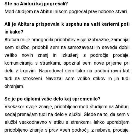
Ste na Abituri kaj pogrešali?
Med študijem na Abituri nisem pogrešal prav nobene stvari.
Ali je Abitura prispevala k uspehu na vaši karierni poti
in kako?
Abitura mi je omogočila pridobitev višje izobrazbe, zamenjal
sem službo, pridobil sem na samozavesti in seveda dobil
veliko novih znanj in izkušenj s področja prodaje,
komuniciranja s strankami, spoznal sem nove prijeme pri
delu v trgovini. Napredoval sem tako na osebni ravni kot
tudi na strokovni. Navezal sem veliko stikov in jih tudi
ohranjam.
Se je po diplomi vaše delo kaj spremenilo?
Vsekakor svoje znanje, pridobljeno med študijem na Abituri,
sedaj prenašam tudi na delo v službi. Glede na to, da sem v
službi vsakodnevno v stiku s strankami, lahko uporabljam
pridobljeno znanje s prav vseh področij, z nabave, prodaje,