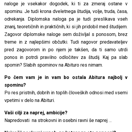
naloge je vsekakor dogodek, ki ti za zmeraj ostane v
spominu. Je tudi krona dveletnega študija, volje, truda, časa,
odrekanja. Diplomska naloga pa je tudi preslikava vseh
znanj, teoretičnih in praktičnih, ki si jih pridobil med študijem.
Zagovor diplomske naloge sem doživljal s ponosom, brez
treme in z najlepšimi občutki. Tudi nagovor predavateljev
pred zagovorom in po njem je takšen, da ti samo utrdi
ponos in potrdi pravilno odločitev za študij. Kaj pa slab
spomin? Slabih spominov na Abituro res nimam.
Po čem vam je in vam bo ostala Abitura najbolj v
spominu?
Po res pristnih, dobrih in toplih človeških odnosi med vsemi
vpetimi v delo na Abituri.
Vaši cilji za naprej, ambicije?
Napredovati na strokovni in osebni ravni še naprej …