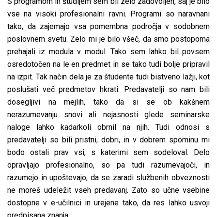
S programom in študijem sem bil zelo zadovoljen, saj je bilo
vse na visoki profesionalni ravni. Programi so naravnani
tako, da zajemajo vsa pomembna področja v sodobnem
poslovnem svetu. Zelo mi je bilo všeč, da smo postopoma
prehajali iz modula v modul. Tako sem lahko bil povsem
osredotočen na le en predmet in se tako tudi bolje pripravil
na izpit. Tak način dela je za študente tudi bistveno lažji, kot
poslušati več predmetov hkrati. Predavatelji so nam bili
dosegljivi na mejlih, tako da si se ob kakšnem
nerazumevanju snovi ali nejasnosti glede seminarske
naloge lahko kadarkoli obrnil na njih. Tudi odnosi s
predavatelji so bili pristni, dobri, in v dobrem spominu mi
bodo ostali prav vsi, s katerimi sem sodeloval. Delo
opravljajo profesionalno, so pa tudi razumevajoči, in
razumejo in upoštevajo, da se zaradi službenih obveznosti
ne moreš udeležit vseh predavanj. Zato so učne vsebine
dostopne v e-učilnici in urejene tako, da res lahko usvoji
predpisana znanja.