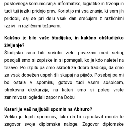
poslovnega komuniciranja, informatike, logistike in trženja in
tudi tuji jeziki pridejo prav. Koristijo mi vsa znanja, ki sem jih
pridobil, saj se pri delu vsak dan srečujem z različnimi
izzivi in različnimi težavami.
Kakšno je bilo vaše študijsko, in kakšno obštudijsko
življenje?
Študijsko smo bili sošolci zelo povezani med seboj,
posojali smo si zapiske in si pomagali, ko je kdo naletel na
težavo. Po izpitu pa smo skrbeli za dobro tradicijo, da smo
za vsak dosežen uspeh šli skupaj na pijačo. Posebej pa mi
bo ostala v spominu, gotovo tudi vsem sošolcem,
strokovna ekskurzija, na kateri smo si poleg vrste
zanimivosti ogledali zapor na Dobu.
Kateri je vaš najljubši spomin na Abituro?
Veliko je lepih spominov, tako da bi izpostavil morda le
zagovor svoje diplomske naloge. Zagovor diplomske