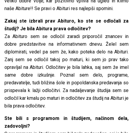
veliko dobre volje, kar pozitivno vpliva na ugled in klimo
naše Abiture!! Se pravi o Abituri res najlepši spomini.
Zakaj ste izbrali prav Abituro, ko ste se odločali za
študij? Je bila Abitura prava odločitev?
Za Abituro sem se odločil zaradi priporočil znancev in
dobre predstavitve na informativnem dnevu. Želel sem
diplomirati, vedel pa sem že, kako poteka delo na Abituri.
Zanj sem se odločil takoj po maturi, ki sem jo prav tako
opravljal na Abituri. Odločitev je bila lahka, saj sem že imel
same dobre izkušnje. Poznal sem delo, programe,
predavatelje, tudi bližina šole in popoldanska predavanja so
prispevala k lažji odločitvi. Za nadaljevanje študija sem se
odločil kar kmalu po maturi in odločitev za študij na Abituri je
bila prava odločitev.
Ste bili s programom in študijem, načinom dela,
zadovoljni?