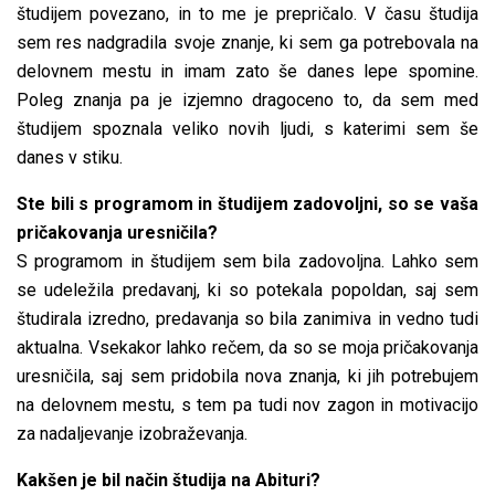
študijem povezano, in to me je prepričalo. V času študija
sem res nadgradila svoje znanje, ki sem ga potrebovala na
delovnem mestu in imam zato še danes lepe spomine.
Poleg znanja pa je izjemno dragoceno to, da sem med
študijem spoznala veliko novih ljudi, s katerimi sem še
danes v stiku.
Ste bili s programom in študijem zadovoljni, so se vaša
pričakovanja uresničila?
S programom in študijem sem bila zadovoljna. Lahko sem
se udeležila predavanj, ki so potekala popoldan, saj sem
študirala izredno, predavanja so bila zanimiva in vedno tudi
aktualna. Vsekakor lahko rečem, da so se moja pričakovanja
uresničila, saj sem pridobila nova znanja, ki jih potrebujem
na delovnem mestu, s tem pa tudi nov zagon in motivacijo
za nadaljevanje izobraževanja.
Kakšen je bil način študija na Abituri?