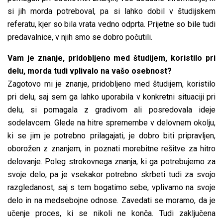
si jih morda potreboval, pa si lahko dobil v študijskem
referatu, kjer so bila vrata vedno odprta. Prijetne so bile tudi
predavalnice, v njih smo se dobro počutili.
Vam je znanje, pridobljeno med študijem, koristilo pri
delu, morda tudi vplivalo na vašo osebnost?
Zagotovo mi je znanje, pridobljeno med študijem, koristilo
pri delu, saj sem ga lahko uporabila v konkretni situaciji pri
delu, si pomagala z gradivom ali posredovala ideje
sodelavcem. Glede na hitre spremembe v delovnem okolju,
ki se jim je potrebno prilagajati, je dobro biti pripravljen,
oborožen z znanjem, in poznati morebitne rešitve za hitro
delovanje. Poleg strokovnega znanja, ki ga potrebujemo za
svoje delo, pa je vsekakor potrebno skrbeti tudi za svojo
razgledanost, saj s tem bogatimo sebe, vplivamo na svoje
delo in na medsebojne odnose. Zavedati se moramo, da je
učenje proces, ki se nikoli ne konča. Tudi zaključena