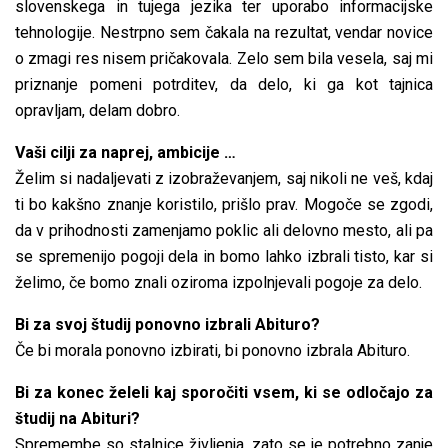
slovenskega in tujega jezika ter uporabo informacijske
tehnologije. Nestrpno sem čakala na rezultat, vendar novice
o zmagi res nisem pričakovala. Zelo sem bila vesela, saj mi
priznanje pomeni potrditev, da delo, ki ga kot tajnica
opravljam, delam dobro.
Vaši cilji za naprej, ambicije …
Želim si nadaljevati z izobraževanjem, saj nikoli ne veš, kdaj
ti bo kakšno znanje koristilo, prišlo prav. Mogoče se zgodi,
da v prihodnosti zamenjamo poklic ali delovno mesto, ali pa
se spremenijo pogoji dela in bomo lahko izbrali tisto, kar si
želimo, če bomo znali oziroma izpolnjevali pogoje za delo.
Bi za svoj študij ponovno izbrali Abituro?
Če bi morala ponovno izbirati, bi ponovno izbrala Abituro.
Bi za konec želeli kaj sporočiti vsem, ki se odločajo za
študij na Abituri?
Spremembe so stalnice življenja, zato se je potrebno zanje