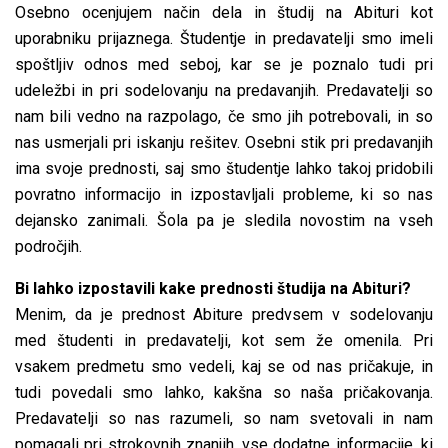
Osebno ocenjujem način dela in študij na Abituri kot
uporabniku prijaznega. Študentje in predavatelji smo imeli
spoštljiv odnos med seboj, kar se je poznalo tudi pri
udeležbi in pri sodelovanju na predavanjih. Predavatelji so
nam bili vedno na razpolago, če smo jih potrebovali, in so
nas usmerjali pri iskanju rešitev. Osebni stik pri predavanjih
ima svoje prednosti, saj smo študentje lahko takoj pridobili
povratno informacijo in izpostavljali probleme, ki so nas
dejansko zanimali. Šola pa je sledila novostim na vseh
področjih.
Bi lahko izpostavili kake prednosti študija na Abituri?
Menim, da je prednost Abiture predvsem v sodelovanju
med študenti in predavatelji, kot sem že omenila. Pri
vsakem predmetu smo vedeli, kaj se od nas pričakuje, in
tudi povedali smo lahko, kakšna so naša pričakovanja.
Predavatelji so nas razumeli, so nam svetovali in nam
pomagali pri strokovnih znanjih, vse dodatne informacije, ki