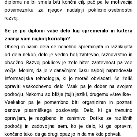
diploma ne bi smela biti končni cilj, pač pa le motivacija
posamezniku za njegov nadaljnji poklicno-osebnostni
razvoj.
Se je po diplomi vaše delo kaj spremenilo in katera
znanja vam najbolj koristijo?
Obseg in način dela se nenehno spreminjata in razlikujeta
od dela nekoč, delo je vedno bolj zahtevno, raznovrstno in
obsežno. Razvoj poklicev je zelo hiter, zahtevnost pa vse
večja. Menim, da je v današnjem času najbolj napredovala
informacijska tehnologija, ki jo moraš obvladati, če želiš
opraviti vsakodnevno delo. Vsak pa je dober na svojem
področju. Nekomu so bližje (tuji) jeziki, drugemu »številke«.
Vsekakor pa je pomembno biti organiziran in poznati
osnove pisarniškega poslovanja. Delo, ki ga trenutno
opravljam, je razgibano in zanimivo. Dotika se različnih
področij in zadovoljna sem, ko je delo, ki ga opravim,
končano tako, da ga drugi opazijo in da me kdo pohvali.