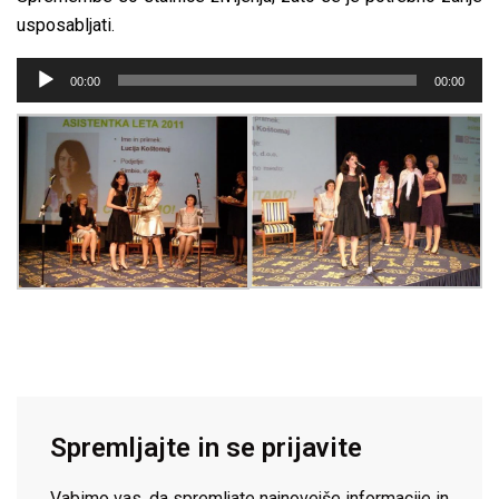
usposabljati.
Predvajalnik
00:00
00:00
zvoka
Spremljajte in se prijavite
Vabimo vas, da spremljate najnovejše informacije in