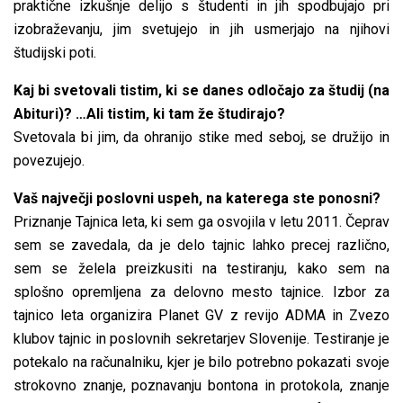
praktične izkušnje delijo s študenti in jih spodbujajo pri
izobraževanju, jim svetujejo in jih usmerjajo na njihovi
študijski poti.
Kaj bi svetovali tistim, ki se danes odločajo za študij (na
Abituri)? …Ali tistim, ki tam že študirajo?
Svetovala bi jim, da ohranijo stike med seboj, se družijo in
povezujejo.
Vaš največji poslovni uspeh, na katerega ste ponosni?
Priznanje Tajnica leta, ki sem ga osvojila v letu 2011. Čeprav
sem se zavedala, da je delo tajnic lahko precej različno,
sem se želela preizkusiti na testiranju, kako sem na
splošno opremljena za delovno mesto tajnice. Izbor za
tajnico leta organizira Planet GV z revijo ADMA in Zvezo
klubov tajnic in poslovnih sekretarjev Slovenije. Testiranje je
potekalo na računalniku, kjer je bilo potrebno pokazati svoje
strokovno znanje, poznavanju bontona in protokola, znanje