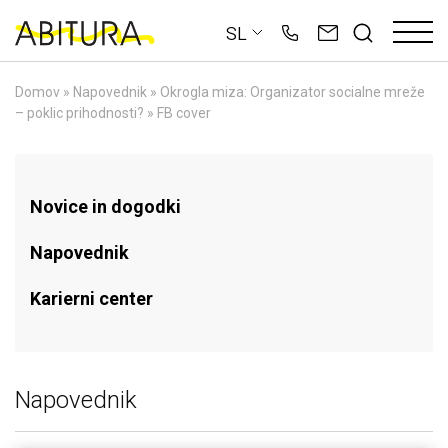
Skip
SL
to
content
Domov
»
Napovednik
»
Okrogla miza: Organizator socialne mreže
– poklic prihodnosti?
»
FB cover
Novice in dogodki
Napovednik
Karierni center
Napovednik