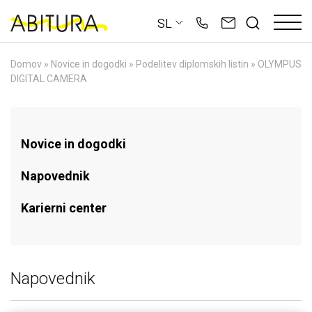
Skip
SL
to
content
Domov
»
Novice in dogodki
»
Podelitev diplomskih listin
»
OLYMPUS
DIGITAL CAMERA
Novice in dogodki
Napovednik
Karierni center
Napovednik