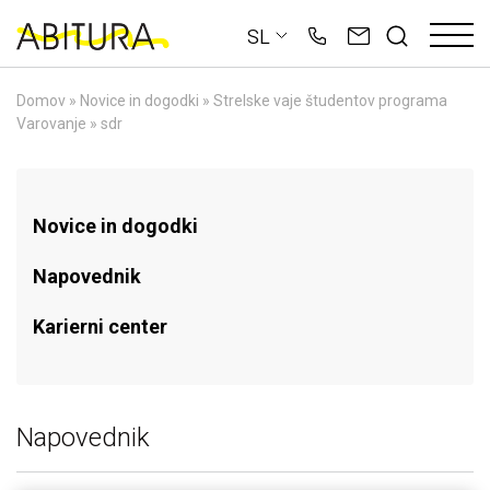
Skip
SL
to
content
Domov
»
Novice in dogodki
»
Strelske vaje študentov programa
Varovanje
»
sdr
Novice in dogodki
Napovednik
Karierni center
Napovednik