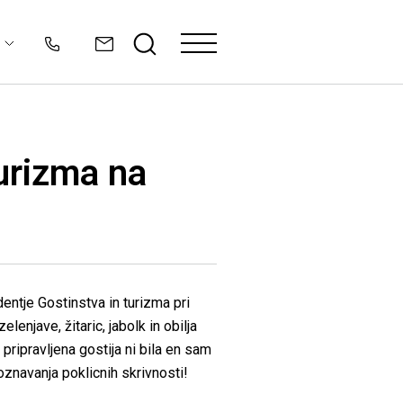
turizma na
dentje Gostinstva in turizma pri
lenjave, žitaric, jabolk in obilja
ripravljena gostija ni bila en sam
poznavanja poklicnih skrivnosti!