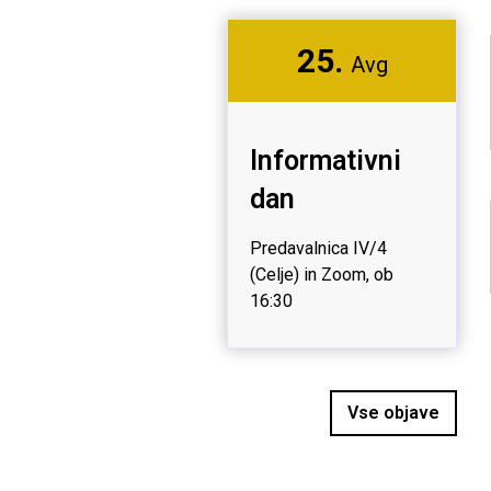
25.
Avg
Informativni
dan
Predavalnica IV/4
(Celje) in Zoom, ob
16:30
Vse objave