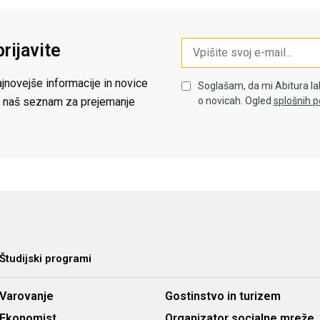
prijavite
jnovejše informacije in novice
Soglašam, da mi Abitura la
 na naš seznam za prejemanje
o novicah. Ogled
splošnih p
Študijski programi
Varovanje
Gostinstvo in turizem
Ekonomist
Organizator socialne mreže