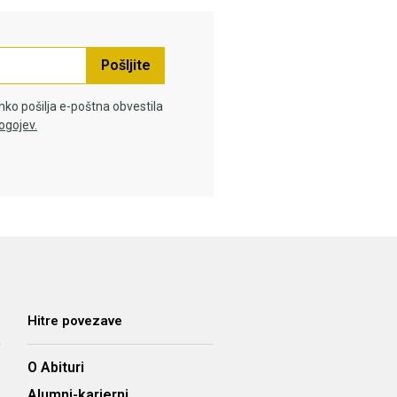
Pošljite
hko pošilja e-poštna obvestila
ogojev.
Hitre povezave
O Abituri
Alumni-karierni