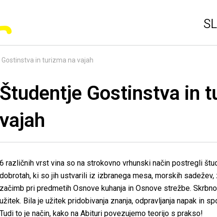
SL
 Gostinstva in turizma na vajah
Študentje Gostinstva in 
vajah
6 različnih vrst vina so na strokovno vrhunski način postregli štu
dobrotah, ki so jih ustvarili iz izbranega mesa, morskih sadežev, ze
začimb pri predmetih Osnove kuhanja in Osnove strežbe. Skrbno p
užitek. Bila je užitek pridobivanja znanja, odpravljanja napak in s
Tudi to je način, kako na Abituri povezujemo teorijo s prakso!