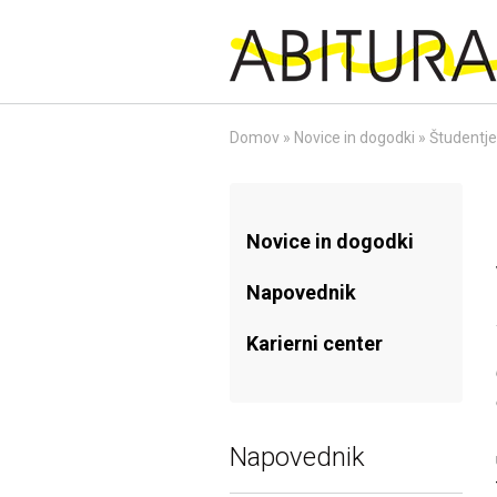
Skip
to
content
Domov
»
Novice in dogodki
»
Študentje
Novice in dogodki
Napovednik
Karierni center
Napovednik