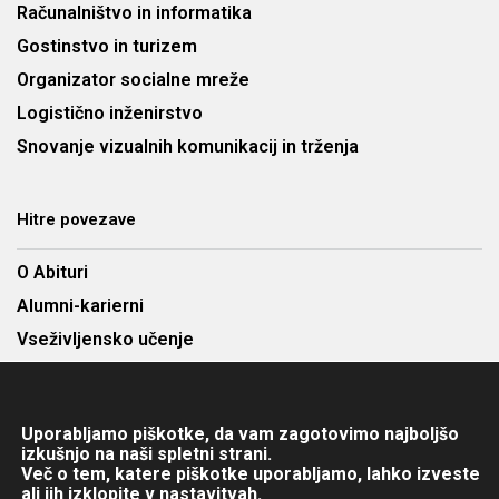
Računalništvo in informatika
Gostinstvo in turizem
Organizator socialne mreže
Logistično inženirstvo
Snovanje vizualnih komunikacij in trženja
Hitre povezave
O Abituri
Alumni-karierni
Vseživljensko učenje
Najem predavalnic
Cenik
Uporabljamo piškotke, da vam zagotovimo najboljšo
Kontakt
izkušnjo na naši spletni strani.
Več o tem, katere piškotke uporabljamo, lahko izveste
ali jih izklopite v
nastavitvah
.