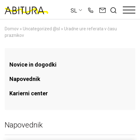
Skip
SL
to
content
Domov
»
Uncategorized @sl
»
Uradne ure referata v času
praznikov
Novice in dogodki
Napovednik
Karierni center
Napovednik