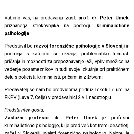
Vabimo vas, na predavanja
zasl. prof. dr. Peter Umek
,
priznanega strokovnjaka na področju
kriminalistične
psihologije
.
Predstavil bo
razvoj forenzične psihologije v Sloveniji
in
področja s katerimi se ukvarja, problematiko točnosti
pričanja in možnosti za prepoznavanje laži, vpliv množice na
vedenje posameznikov in tudi svoje izkušnje pri praktičnem
delu s policisti, kriminalisti, pričami in z žrtvami.
Predavatelj se nam bo predvidoma pridružil okoli 17. ure, na
FKPV (Lava 7, Celje) v predavalnici 2 v I. nadstropju.
Predstavitev gosta:
Zaslužni profesor dr. Peter Umek
je profesor
kriminalistične psihologije, ki je pred več kot tremi desetletji
začel v Sloveniji uvajati forenzično psihologijo. Najprej je