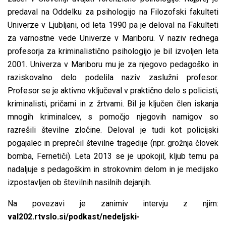
predaval na Oddelku za psihologijo na Filozofski fakulteti
Univerze v Ljubljani, od leta 1990 pa je deloval na Fakulteti
za varnostne vede Univerze v Mariboru. V naziv rednega
profesorja za kriminalistično psihologijo je bil izvoljen leta
2001. Univerza v Mariboru mu je za njegovo pedagoško in
raziskovalno delo podelila naziv zaslužni profesor.
Profesor se je aktivno vključeval v praktično delo s policisti,
kriminalisti, pričami in z žrtvami. Bil je ključen člen iskanja
mnogih kriminalcev, s pomočjo njegovih namigov so
razrešili številne zločine. Deloval je tudi kot policijski
pogajalec in preprečil številne tragedije (npr. grožnja človek
bomba, Fernetiči). Leta 2013 se je upokojil, kljub temu pa
nadaljuje s pedagoškim in strokovnim delom in je medijsko
izpostavljen ob številnih nasilnih dejanjih.
Na povezavi je zanimiv intervju z njim:
val202.rtvslo.si/podkast/nedeljski-