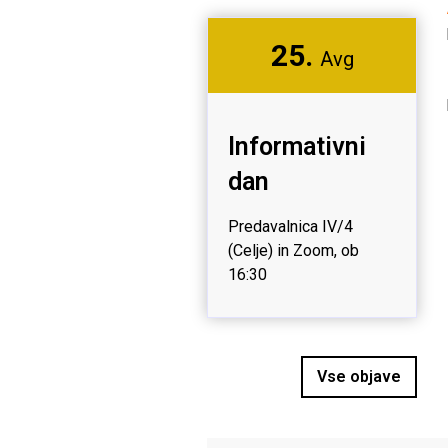
25.
Avg
Informativni
dan
Predavalnica IV/4
(Celje) in Zoom, ob
16:30
Vse objave