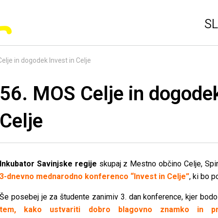
SL
elje in dogodek Invest in Celje
56. MOS Celje in dogodek
Celje
Inkubator Savinjske regije
skupaj z Mestno občino Celje, Spiri
3-dnevno mednarodno konferenco “Invest in Celje”
, ki bo 
Še posebej je za študente zanimiv 3. dan konference, kjer bod
tem, kako ustvariti dobro blagovno znamko in pro