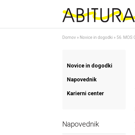
Skip
to
content
Domov
»
Novice in dogodki
»
56. MOS C
Novice in dogodki
Napovednik
Karierni center
Napovednik