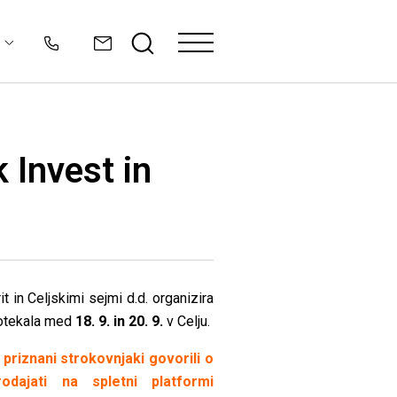
 Invest in
t in Celjskimi sejmi d.d. organizira
potekala med
18. 9. in 20. 9.
v Celju.
o
priznani strokovnjaki govorili o
dajati na spletni platformi