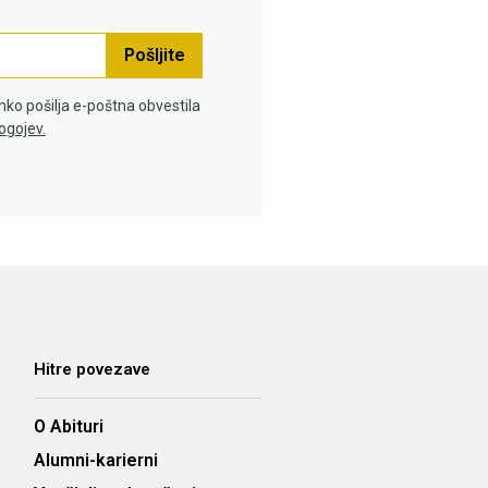
Pošljite
hko pošilja e-poštna obvestila
ogojev.
Hitre povezave
O Abituri
Alumni-karierni