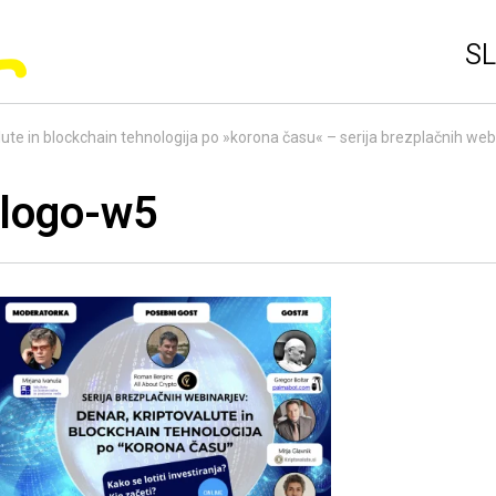
SL
lute in blockchain tehnologija po »korona času« – serija brezplačnih web
logo-w5