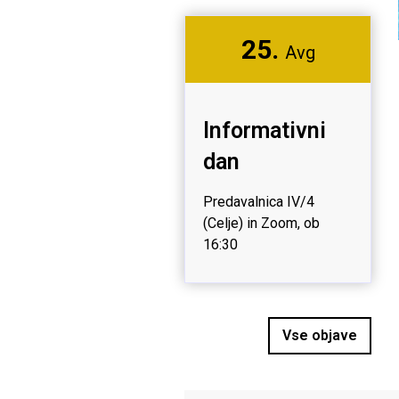
25.
Avg
Informativni
dan
Predavalnica IV/4
(Celje) in Zoom, ob
16:30
Vse objave