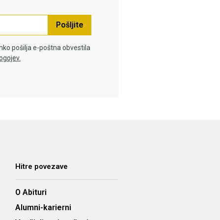
Pošljite
hko pošilja e-poštna obvestila
ogojev.
Hitre povezave
O Abituri
Alumni-karierni