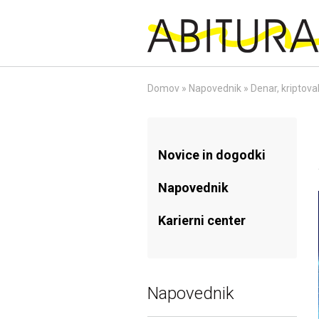
Skip
to
content
Domov
»
Napovednik
»
Denar, kriptova
Novice in dogodki
Napovednik
Karierni center
Napovednik