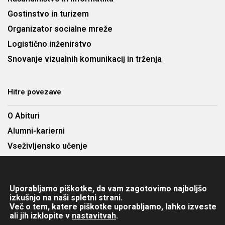
Gostinstvo in turizem
Organizator socialne mreže
Logistično inženirstvo
Snovanje vizualnih komunikacij in trženja
Hitre povezave
O Abituri
Alumni-karierni
Vseživljensko učenje
Najem predavalnic
Cenik
Uporabljamo piškotke, da vam zagotovimo najboljšo
Kontakt
izkušnjo na naši spletni strani.
Več o tem, katere piškotke uporabljamo, lahko izveste
ali jih izklopite v
nastavitvah
.