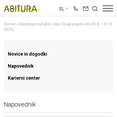
Skip
SL
to
content
Domov
»
Uncategorized @sl
»
Vpis: Drugi prijavni rok (20. 8. – 27. 8.
2025)
Novice in dogodki
Napovednik
Karierni center
Napovednik