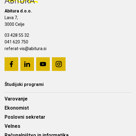
Abitura d.o.o.
Lava 7,
3000 Celje
03 428 55 32
041 620 750
referat-vis@abitura.si
Študijski programi
Varovanje
Ekonomist
Poslovni sekretar
Velnes
Računalništvo in informatika