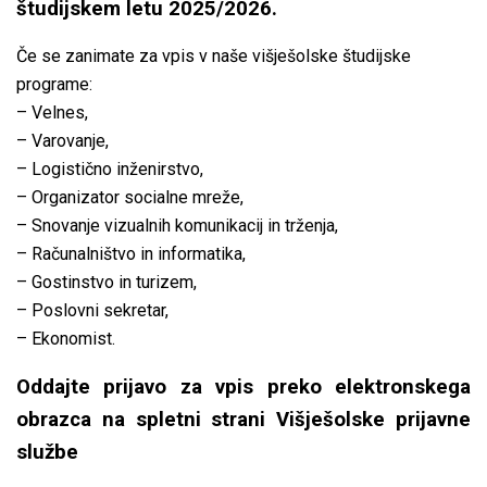
študijskem letu 2025/2026.
Če se zanimate za vpis v naše višješolske študijske
programe:
–
Velnes
,
–
Varovanje
,
–
Logistično inženirstvo
,
–
Organizator socialne mreže
,
–
Snovanje vizualnih komunikacij in trženja
,
–
Računalništvo in informatika
,
–
Gostinstvo in turizem
,
–
Poslovni sekretar
,
–
Ekonomist
.
Oddajte prijavo za vpis preko elektronskega
obrazca na spletni strani
Višješolske prijavne
službe