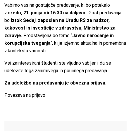
Vabimo vas na gostujoče predavanje, ki bo potekalo
v
sredo, 21. junija ob 16.30 na daljavo
. Gost predavanja
bo
Iztok Sedej
,
zaposlen na Uradu RS za nadzor,
kakovost in investicije v zdravstvu, Ministrstvo za
zdravje.
Predstavljena bo teme “
Javno naročanje in
korupcijska tveganja
“, ki je izjemno aktualna in pomembna
v kontekstu varnosti.
Vsi zainteresirani študenti ste vljudno vabljeni, da se
udeležite tega zanimivega in poučnega predavanja.
Za udeležbo na predavanju je obvezna prijava.
Povezava na
prijavo