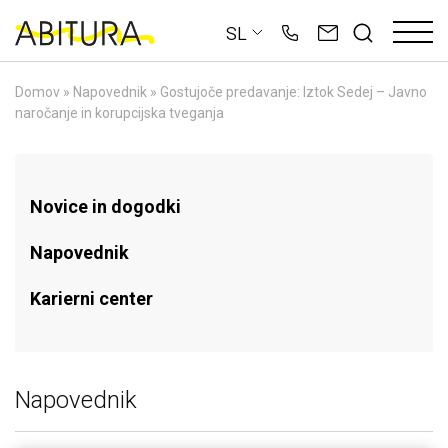
Skip
SL
to
content
Domov
»
Napovednik
»
Gostujoče predavanje: Iztok Sedej – Javno
naročanje in korupcijska tveganja
Novice in dogodki
Napovednik
Karierni center
Napovednik