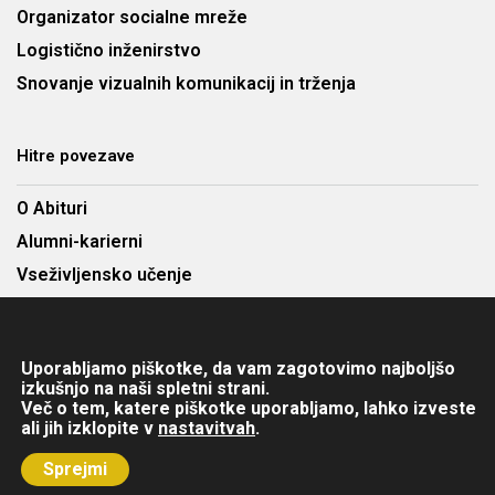
Organizator socialne mreže
Logistično inženirstvo
Snovanje vizualnih komunikacij in trženja
Hitre povezave
O Abituri
Alumni-karierni
Vseživljensko učenje
Najem predavalnic
Cenik
Uporabljamo piškotke, da vam zagotovimo najboljšo
Kontakt
izkušnjo na naši spletni strani.
Več o tem, katere piškotke uporabljamo, lahko izveste
ali jih izklopite v
nastavitvah
.
Copyright © 2025 Abitura d.o.o. Višja strokovna šola. Vse pravice
Sprejmi
pridržane.