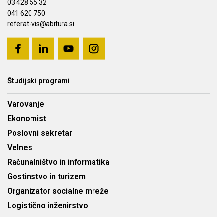
03 428 55 32
041 620 750
referat-vis@abitura.si
Študijski programi
Varovanje
Ekonomist
Poslovni sekretar
Velnes
Računalništvo in informatika
Gostinstvo in turizem
Organizator socialne mreže
Logistično inženirstvo