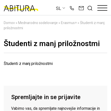
Skip
SL
to
content
Domov
»
Mednarodno sodelovanje
»
Erasmus+
»
Študenti z manj
priložnostmi
Študenti z manj priložnostmi
Študenti z manj priložnostmi
Spremljajte in se prijavite
Vabimo vas, da spremljate najnovejše informacije in