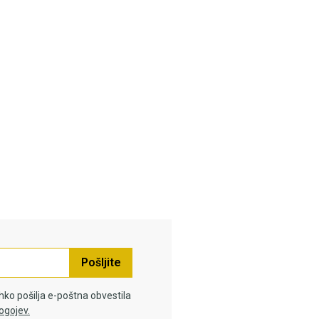
Pošljite
hko pošilja e-poštna obvestila
ogojev.