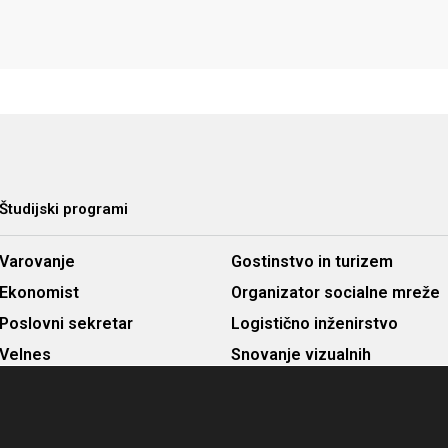
Študijski programi
Varovanje
Gostinstvo in turizem
Ekonomist
Organizator socialne mreže
Poslovni sekretar
Logistično inženirstvo
Velnes
Snovanje vizualnih
Računalništvo in informatika
komunikacij in trženja