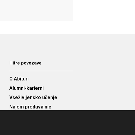
Hitre povezave
O Abituri
Alumni-karierni
Vseživljensko učenje
Najem predavalnic
Cenik
Kontakt