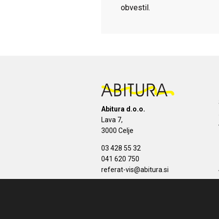
obvestil.
Abitura d.o.o.
Lava 7,
3000 Celje
03 428 55 32
041 620 750
referat-vis@abitura.si