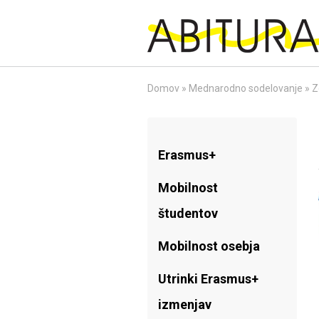
Skip
to
content
Domov
»
Mednarodno sodelovanje
»
Z
Erasmus+
Mobilnost
študentov
Mobilnost osebja
Utrinki Erasmus+
izmenjav