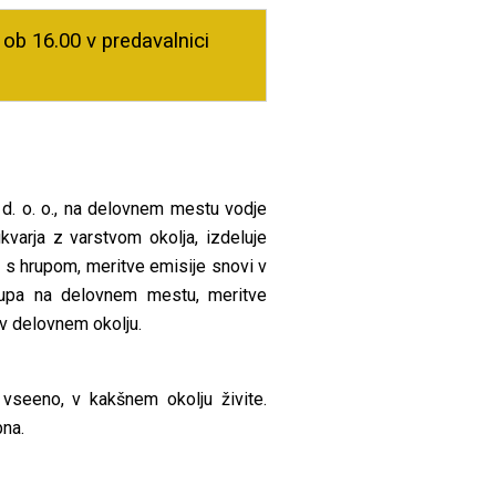
, ob 16.00 v predavalnici
 d. o. o., na delovnem mestu vodje
kvarja z varstvom okolja, izdeluje
a s hrupom, meritve emisije snovi v
hrupa na delovnem mestu, meritve
 v delovnem okolju.
 vseeno, v kakšnem okolju živite.
bna.