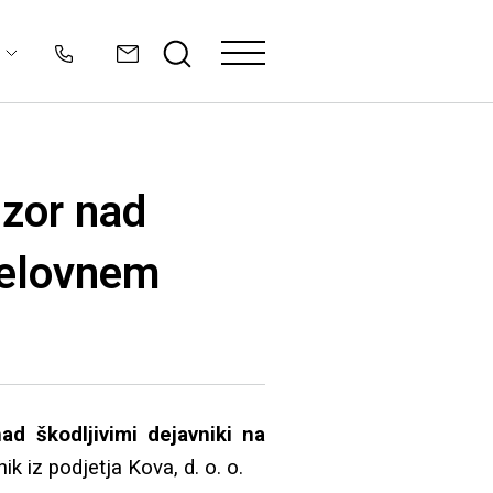
dzor nad
 delovnem
ad škodljivimi dejavniki na
 iz podjetja Kova, d. o. o.