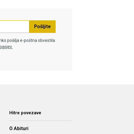
Pošljite
hko pošilja e-poštna obvestila
ogojev.
Hitre povezave
O Abituri