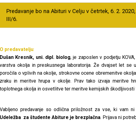
Predavanje bo na Abituri v Celju v četrtek, 6. 2. 2020
III/6.
O predavatelju
:
Dušan Kresnik, uni. dipl. biolog
, je zaposlen v podjetju KOVA,
varstva okolja in preskusnega laboratorija. Že dvajset let se u
poročila o vplivih na okolje, strokovne ocene obremenitve okolj
zraku in meritve hrupa v okolje. Prav tako izvaja meritve 
toplotnega okolja in osvetlitve ter meritve kemijskih škodljivosti
Vabljeno predavanje so odlična priložnost za vse, ki vam ni
Udeležba za študente Abiture je brezplačna
. Prijava ni potre