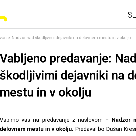
SL
anje: Nadzor nad škodljivimi dejavniki na delovnem mestu in v okolju
Vabljeno predavanje: Na
škodljivimi dejavniki na
mestu in v okolju
Vabimo vas na predavanje z naslovom –
Nadzor n
delovnem mestu in v okolju.
Predaval bo Dušan Kresnik