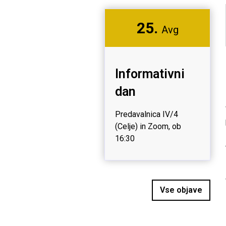
25.
Avg
Informativni
dan
Predavalnica IV/4
(Celje) in Zoom, ob
16:30
Vse objave