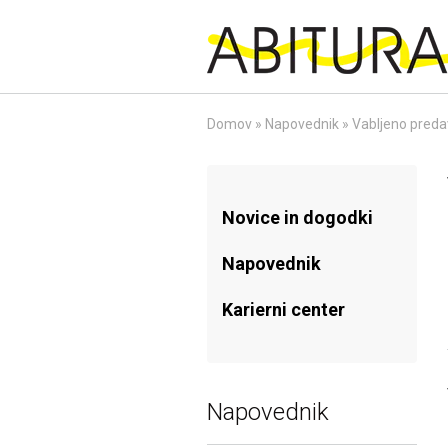
Skip
to
content
Domov
»
Napovednik
»
Vabljeno predav
Novice in dogodki
Napovednik
Karierni center
Napovednik