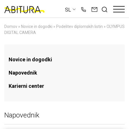
Skip
SL
to
content
Domov
»
Novice in dogodki
»
Podelitev diplomskih listin
»
OLYMPUS
DIGITAL CAMERA
Novice in dogodki
Napovednik
Karierni center
Napovednik