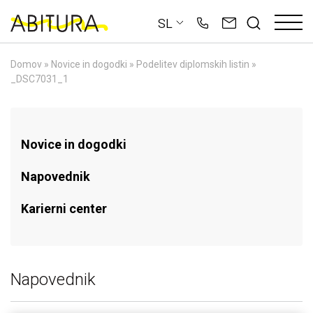
Skip
SL
to
content
Domov
»
Novice in dogodki
»
Podelitev diplomskih listin
»
_DSC7031_1
Novice in dogodki
Napovednik
Karierni center
Napovednik