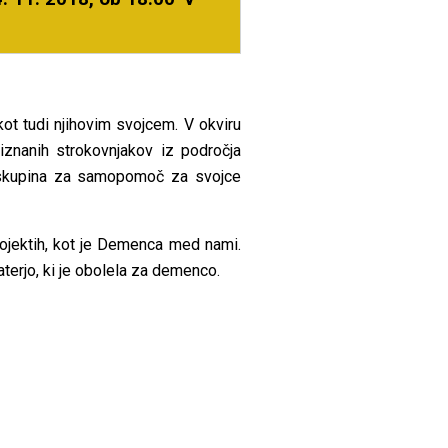
t tudi njihovim svojcem. V okviru
iznanih strokovnjakov iz področja
i skupina za samopomoč za svojce
rojektih, kot je Demenca med nami.
terjo, ki je obolela za demenco.