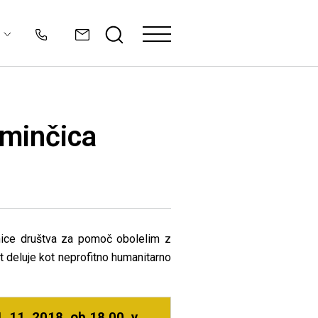
ominčica
nice društva za pomoč obolelim z
t deluje kot neprofitno humanitarno
. 11. 2018, ob 18.00 v