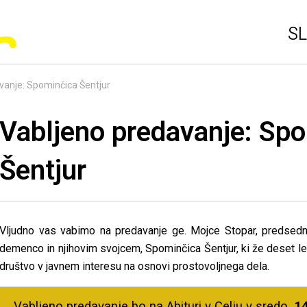
SL
vanje: Spominčica Šentjur
Vabljeno predavanje: Sp
Šentjur
Vljudno vas vabimo na predavanje ge. Mojce Stopar, predsed
demenco in njihovim svojcem, Spominčica Šentjur, ki že deset le
društvo v javnem interesu na osnovi prostovoljnega dela.
Vabljeno predavanje bo na Abituri v Celju v sredo
,
14