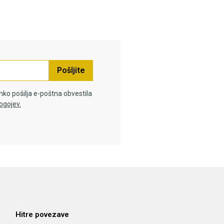
Pošljite
hko pošilja e-poštna obvestila
ogojev.
Hitre povezave