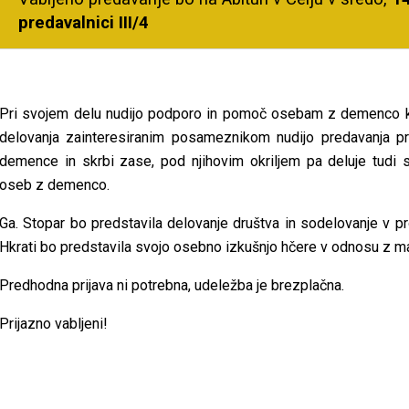
predavalnici III/4
Pri svojem delu nudijo podporo in pomoč osebam z demenco ko
delovanja zainteresiranim posameznikom nudijo predavanja pr
demence in skrbi zase, pod njihovim okriljem pa deluje tud
oseb z demenco.
Ga. Stopar bo predstavila delovanje društva in sodelovanje v p
Hkrati bo predstavila svojo osebno izkušnjo hčere v odnosu z ma
Predhodna prijava ni potrebna, udeležba je brezplačna.
Prijazno vabljeni!