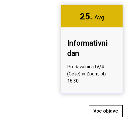
25.
Avg
Informativni
dan
Predavalnica IV/4
(Celje) in Zoom, ob
16:30
Vse objave