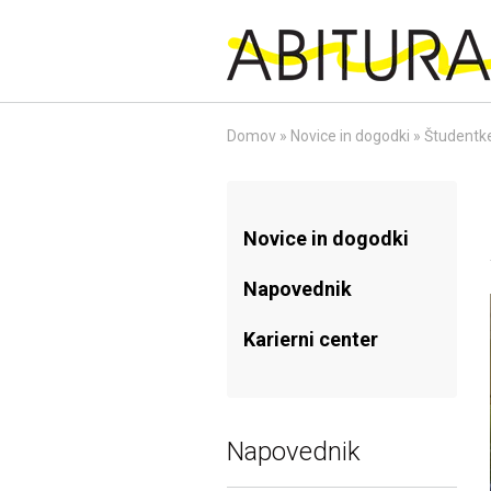
Skip
to
content
Domov
»
Novice in dogodki
»
Študentke
Novice in dogodki
Napovednik
Karierni center
Napovednik