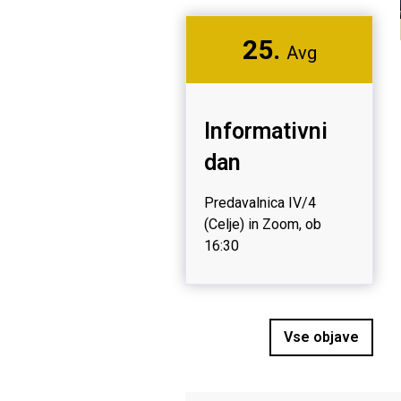
25.
Avg
Informativni
dan
Predavalnica IV/4
(Celje) in Zoom, ob
16:30
Vse objave