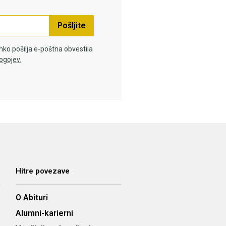
Pošljite
hko pošilja e-poštna obvestila
ogojev.
Hitre povezave
O Abituri
Alumni-karierni