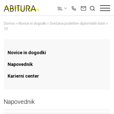
Skip
SL
to
content
Domov
»
Novice in dogodki
»
Svečana podelitev diplomskih listin
»
10
Novice in dogodki
Napovednik
Karierni center
Napovednik