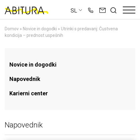
Skip
SL
to
content
Domov
»
Novice in dogodki
»
Utrinki s predavanj: Čustvena
kondicija – prednost uspešnih
Novice in dogodki
Napovednik
Karierni center
Napovednik