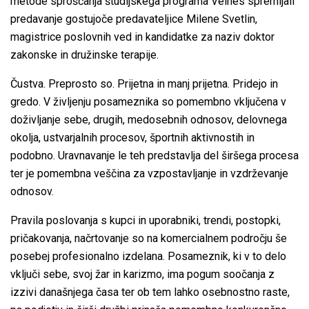
metode sproščanja študijskega programa Velnes spremljali
predavanje gostujoče predavateljice Milene Svetlin,
magistrice poslovnih ved in kandidatke za naziv doktor
zakonske in družinske terapije.
Čustva. Preprosto so. Prijetna in manj prijetna. Pridejo in
gredo. V življenju posameznika so pomembno vključena v
doživljanje sebe, drugih, medosebnih odnosov, delovnega
okolja, ustvarjalnih procesov, športnih aktivnostih in
podobno. Uravnavanje le teh predstavlja del širšega procesa
ter je pomembna veščina za vzpostavljanje in vzdrževanje
odnosov.
Pravila poslovanja s kupci in uporabniki, trendi, postopki,
pričakovanja, načrtovanje so na komercialnem področju še
posebej profesionalno izdelana. Posameznik, ki v to delo
vključi sebe, svoj žar in karizmo, ima pogum soočanja z
izzivi današnjega časa ter ob tem lahko osebnostno raste,