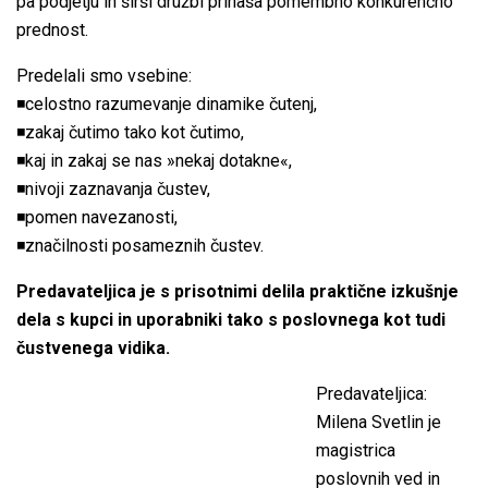
pa podjetju in širši družbi prinaša pomembno konkurenčno
prednost.
Predelali smo vsebine:
◾celostno razumevanje dinamike čutenj,
◾zakaj čutimo tako kot čutimo,
◾kaj in zakaj se nas »nekaj dotakne«,
◾nivoji zaznavanja čustev,
◾pomen navezanosti,
◾značilnosti posameznih čustev.
Predavateljica je s prisotnimi delila praktične izkušnje
dela s kupci in uporabniki tako s poslovnega kot tudi
čustvenega vidika.
Predavateljica:
Milena Svetlin je
magistrica
poslovnih ved in