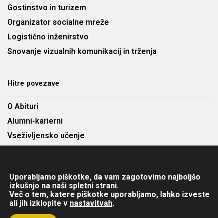
Gostinstvo in turizem
Organizator socialne mreže
Logistično inženirstvo
Snovanje vizualnih komunikacij in trženja
Hitre povezave
O Abituri
Alumni-karierni
Vseživljensko učenje
Najem predavalnic
Cenik
Uporabljamo piškotke, da vam zagotovimo najboljšo
Kontakt
izkušnjo na naši spletni strani.
Več o tem, katere piškotke uporabljamo, lahko izveste
ali jih izklopite v
nastavitvah
.
Copyright © 2025 Abitura d.o.o. Višja strokovna šola. Vse pravice