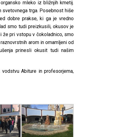
organsko mleko iz bližnjih kmetij.
n svetovnega trga. Posebnost hiše
led dobre prakse, ki ga je vredno
ad smo tudi preizkusili, okusov je
bili že pri vstopu v čokoladnico, smo
v raznovrstnih arom in omamljeni od
ušenja prinesli okusit tudi našim
, vodstvu Abiture in profesorjema,