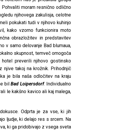
. Pohvaliti moram resnično odlično
gledu njihovega zakulisja, celotne
eli pokukati tudi v njihovo kuhinjo
il, kako vzorno funkcionira moto
ančna obrazložitev in predstavitev
čeno v samo delovanje Bad blumaua,
v lokalno skupnost, temveč omogoča
 hotel preverili njihovo gostinsko
z njive takoj na krožnik. Prihodnjič
ka je bila naša odločitev na kraju
je bil
Bad Loipersdorf
. Individualno
li le kakšno kavico ali kaj malega,
dokusce. Odprta je za vse, ki jih
o ljudje, ki delajo res s srcem. Na
va, ki ga pridobivajo z vsega sveta