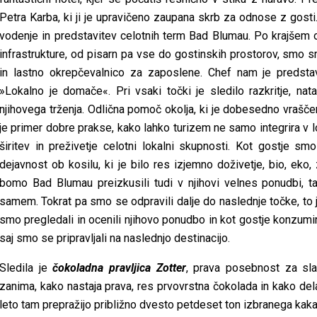
Petra Karba, ki ji je upravičeno zaupana skrb za odnose z gosti
vodenje in predstavitev celotnih term Bad Blumau. Po krajšem o
infrastrukture, od pisarn pa vse do gostinskih prostorov, smo sm
in lastno okrepčevalnico za zaposlene. Chef nam je predstav
»Lokalno je domače«. Pri vsaki točki je sledilo razkritje, nat
njihovega trženja. Odlična pomoč okolja, ki je dobesedno vraš
je primer dobre prakse, kako lahko turizem ne samo integrira 
širitev in preživetje celotni lokalni skupnosti. Kot gostje smo
dejavnost ob kosilu, ki je bilo res izjemno doživetje, bio, eko, 
bomo Bad Blumau preizkusili tudi v njihovi velnes ponudbi, ta
samem. Tokrat pa smo se odpravili dalje do naslednje točke, to 
smo pregledali in ocenili njihovo ponudbo in kot gostje konzumira
saj smo se pripravljali na naslednjo destinacijo.
Sledila je
čokoladna pravljica Zotter
, prava posebnost za sla
zanima, kako nastaja prava, res prvovrstna čokolada in kako delaj
leto tam prepražijo približno dvesto petdeset ton izbranega kaka