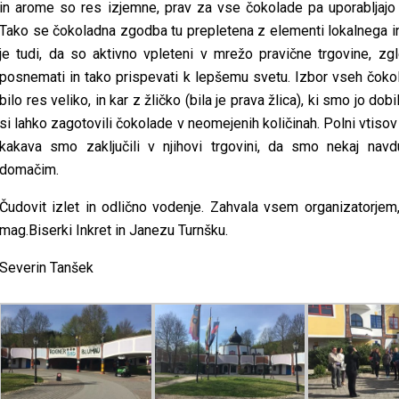
in arome so res izjemne, prav za vse čokolade pa uporabljajo 
Tako se čokoladna zgodba tu prepletena z elementi lokalnega i
je tudi, da so aktivno vpleteni v mrežo pravične trgovine, zg
posnemati in tako prispevati k lepšemu svetu. Izbor vseh čokol
bilo res veliko, in kar z žličko (bila je prava žlica), ki smo jo do
si lahko zagotovili čokolade v neomejenih količinah. Polni vtiso
kakava smo zaključili v njihovi trgovini, da smo nekaj navd
domačim.
Čudovit izlet in odlično vodenje. Zahvala vsem organizatorjem
mag.Biserki Inkret in Janezu Turnšku.
Severin Tanšek