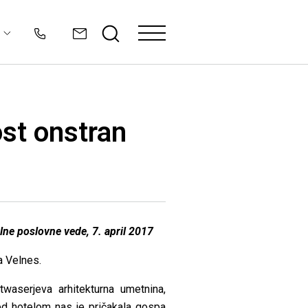
ost onstran
lne poslovne vede, 7. april 2017
a Velnes.
twaserjeva arhitekturna umetnina,
red hotelom nas je pričakala gospa