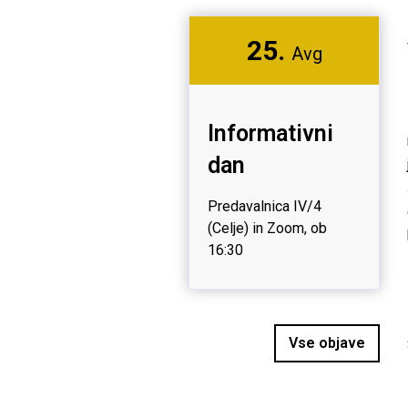
25.
Avg
Informativni
dan
Predavalnica IV/4
(Celje) in Zoom, ob
16:30
Vse objave