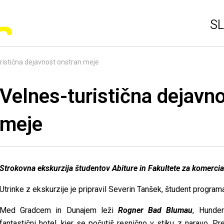
SL
ristična dejavnost onstran meje
Velnes-turistična dejavn
meje
Strokovna ekskurzija študentov Abiture in Fakultete za komercia
Utrinke z ekskurzije je pripravil Severin Tanšek, študent program
Med Gradcem in Dunajem leži
Rogner Bad Blumau
, Hunder
fantastični hotel, kjer se počutiš resnično v stiku z naravo. P