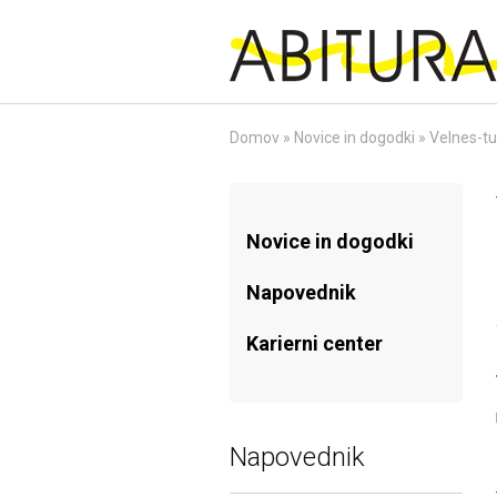
Skip
to
content
Domov
»
Novice in dogodki
»
Velnes-tu
Novice in dogodki
Napovednik
Karierni center
Napovednik