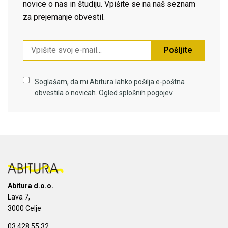
novice o nas in študiju. Vpišite se na naš seznam
za prejemanje obvestil.
Pošljite
Soglašam, da mi Abitura lahko pošilja e-poštna
obvestila o novicah. Ogled
splošnih pogojev.
Abitura d.o.o.
Lava 7,
3000 Celje
03 428 55 32