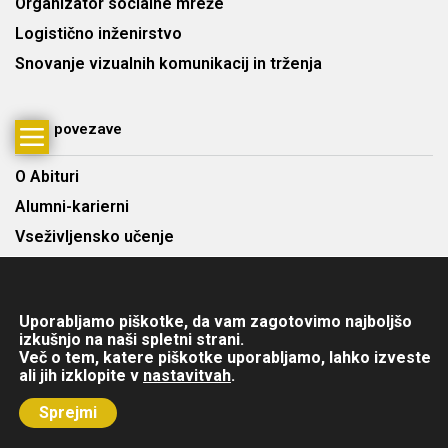
Organizator socialne mreže
Logistično inženirstvo
Snovanje vizualnih komunikacij in trženja
Hitre povezave
O Abituri
Alumni-karierni
Vseživljensko učenje
Najem predavalnic
Cenik
Uporabljamo piškotke, da vam zagotovimo najboljšo
Kontakt
izkušnjo na naši spletni strani.
Več o tem, katere piškotke uporabljamo, lahko izveste
ali jih izklopite v
nastavitvah
.
Copyright © 2025 Abitura d.o.o. Višja strokovna šola. Vse pravice
Sprejmi
pridržane.
Avtorji