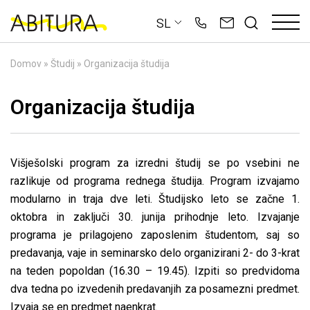
Skip
SL
to
content
Domov
»
Študij
»
Organizacija študija
Organizacija študija
Višješolski program za izredni študij se po vsebini ne
razlikuje od programa rednega študija. Program izvajamo
modularno in traja dve leti. Študijsko leto se začne 1.
oktobra in zaključi 30. junija prihodnje leto. Izvajanje
programa je prilagojeno zaposlenim študentom, saj so
predavanja, vaje in seminarsko delo organizirani 2- do 3-krat
na teden popoldan (16.30 – 19.45). Izpiti so predvidoma
dva tedna po izvedenih predavanjih za posamezni predmet.
Izvaja se en predmet naenkrat.