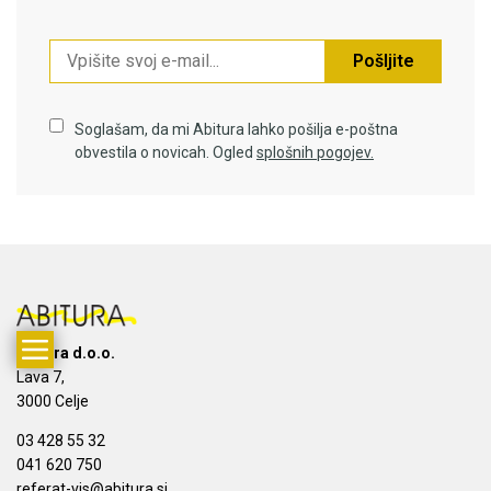
Pošljite
Soglašam, da mi Abitura lahko pošilja e-poštna
obvestila o novicah. Ogled
splošnih pogojev.
Abitura d.o.o.
Lava 7,
3000 Celje
03 428 55 32
041 620 750
referat-vis@abitura.si