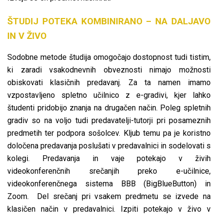
ŠTUDIJ POTEKA KOMBINIRANO – NA DA
LJAVO
IN V ŽIVO
Sodobne metode študija omogočajo dostopnost tudi tistim,
ki zaradi vsakodnevnih obveznosti nimajo možnosti
obiskovati klasičnih predavanj. Za ta namen imamo
vzpostavljeno spletno učilnico z e-gradivi, kjer lahko
študenti pridobijo znanja na drugačen način. Poleg spletnih
gradiv so na voljo tudi predavatelji-tutorji pri posameznih
predmetih ter podpora sošolcev. Kljub temu pa je koristno
določena predavanja poslušati v predavalnici in sodelovati s
kolegi. Predavanja in vaje potekajo v živih
videokonferenčnih srečanjih preko e-učilnice,
videokonferenčnega sistema BBB (BigBlueButton) in
Zoom. Del srečanj pri vsakem predmetu se izvede na
klasičen način v predavalnici. Izpiti potekajo v živo v