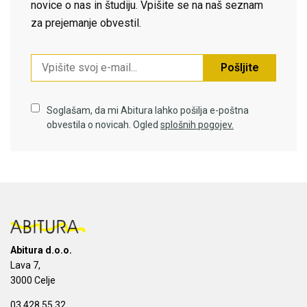
novice o nas in študiju. Vpišite se na naš seznam
za prejemanje obvestil.
Pošljite
Soglašam, da mi Abitura lahko pošilja e-poštna
obvestila o novicah. Ogled
splošnih pogojev.
Abitura d.o.o.
Lava 7,
3000 Celje
03 428 55 32