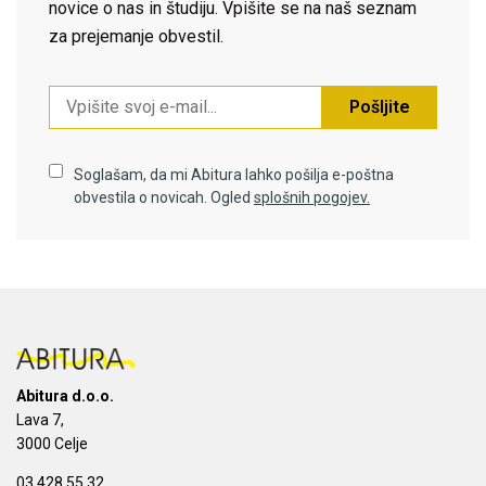
novice o nas in študiju. Vpišite se na naš seznam
za prejemanje obvestil.
Pošljite
Soglašam, da mi Abitura lahko pošilja e-poštna
obvestila o novicah. Ogled
splošnih pogojev.
Abitura d.o.o.
Lava 7,
3000 Celje
03 428 55 32