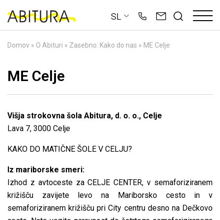
Skip
SL
to
content
Domov
»
O Abituri
»
Zasebno: Kako do nas
»
ME Celje
ME Celje
Višja strokovna šola Abitura, d. o. o., Celje
Lava 7, 3000 Celje
KAKO DO MATIČNE ŠOLE V CELJU?
Iz mariborske smeri:
Izhod z avtoceste za CELJE CENTER, v semaforiziranem
križišču zavijete levo na Mariborsko cesto in v
semaforiziranem križišču pri City centru desno na Dečkovo