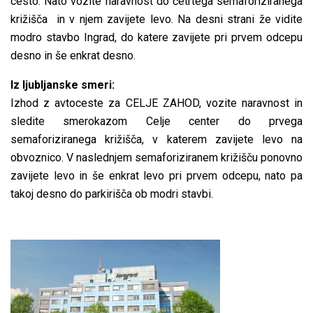
cesto. Nato vozite naravnost do četrtega semaforiziranega
križišča in v njem zavijete levo. Na desni strani že vidite
modro stavbo Ingrad, do katere zavijete pri prvem odcepu
desno in še enkrat desno.
Iz ljubljanske smeri:
Izhod z avtoceste za CELJE ZAHOD, vozite naravnost in
sledite smerokazom Celje center do prvega
semaforiziranega križišča, v katerem zavijete levo na
obvoznico. V naslednjem semaforiziranem križišču ponovno
zavijete levo in še enkrat levo pri prvem odcepu, nato pa
takoj desno do parkirišča ob modri stavbi.